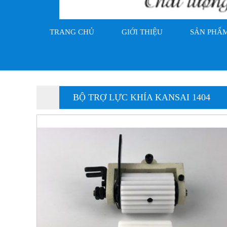
TRANG CHỦ
GIỚI THIỆU
SẢN PHẨ
BỘ TRỢ LỰC KHÍA KANSAI 1404