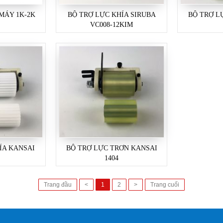
MÁY 1K-2K
BỘ TRỢ LỰC KHÍA SIRUBA
BỘ TRỢ L
VC008-12KIM
ÍA KANSAI
BỘ TRỢ LỰC TRƠN KANSAI
1404
Trang đầu
<
1
2
>
Trang cuối