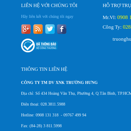
LIÊN HỆ VỚI CHÚNG TÔI
HỖ TRỢ TR
Hãy liên kết với chúng tôi ngay
0908 
Mr.Vĩ:
028
Công Ty:
truongh
THÔNG TIN LIÊN HỆ
CÔNG TY TM DV XNK TRƯỜNG HƯNG
Địa chỉ: Số 434 Hoàng Văn Thụ, Phường 4, Q.Tân Bình, TP.HC
Điện thoại: 028.3811.5988
Hotline: 0908 131 318 - 09767 499 94
Fax: (84-28) 3 811.5998