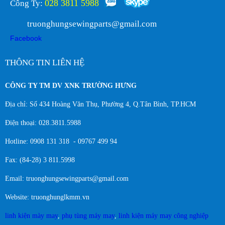
028 3811 5988
Công Ty:
truonghungsewingparts@gmail.com
Facebook
THÔNG TIN LIÊN HỆ
CÔNG TY TM DV XNK TRƯỜNG HƯNG
Địa chỉ: Số 434 Hoàng Văn Thụ, Phường 4, Q.Tân Bình, TP.HCM
Điện thoại: 028.3811.5988
Hotline: 0908 131 318 - 09767 499 94
Fax: (84-28) 3 811.5998
Email: truonghungsewingparts@gmail.com
Website: truonghunglkmm.vn
linh kiện mày may
,
phụ tùng máy may
,
linh kiện máy may công nghiệp