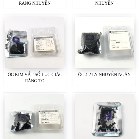
RĂNG NHUYỄN
NHUYỄN
ỐC KIM VẮT SỔ LỤC GIÁC
ỐC 4.2 LY NHUYỄN NGẮN
RĂNG TO