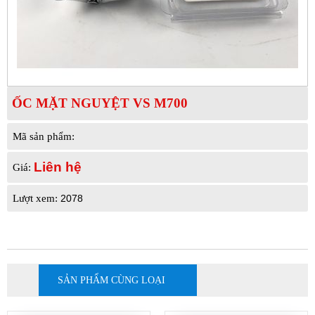
ỐC MẶT NGUYỆT VS M700
Mã sản phẩm:
Liên hệ
Giá:
2078
Lượt xem:
SẢN PHẨM CÙNG LOẠI