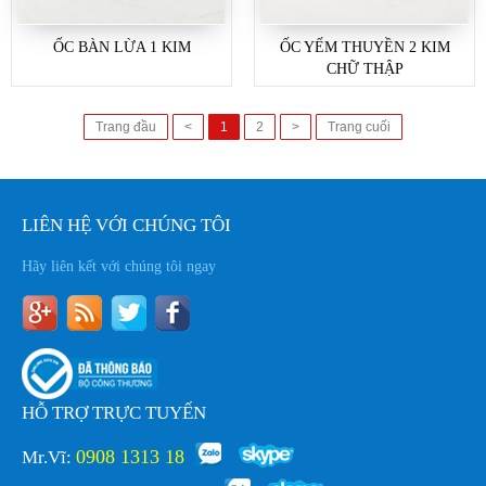
ỐC BÀN LỪA 1 KIM
ỐC YẾM THUYỀN 2 KIM
CHỮ THẬP
Trang đầu
<
1
2
>
Trang cuối
LIÊN HỆ VỚI CHÚNG TÔI
Hãy liên kết với chúng tôi ngay
HỖ TRỢ TRỰC TUYẾN
0908 1313 18
Mr.Vĩ: