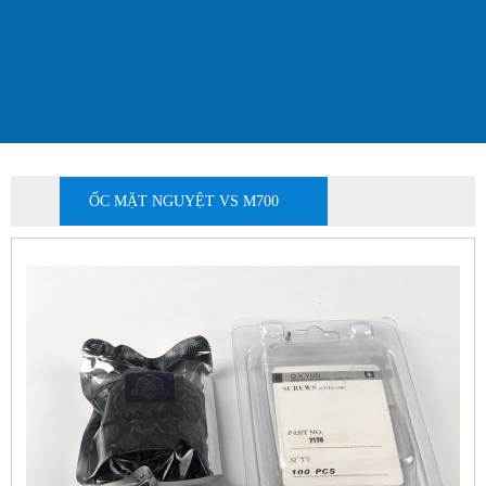
ỐC MẶT NGUYỆT VS M700