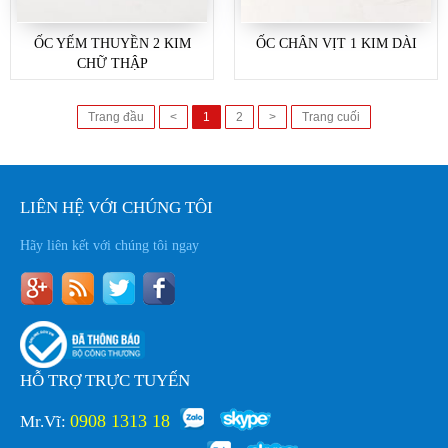
ỐC YẾM THUYỀN 2 KIM
ỐC CHÂN VỊT 1 KIM DÀI
CHỮ THẬP
Trang đầu
<
1
2
>
Trang cuối
LIÊN HỆ VỚI CHÚNG TÔI
Hãy liên kết với chúng tôi ngay
HỖ TRỢ TRỰC TUYẾN
0908 1313 18
Mr.Vĩ: