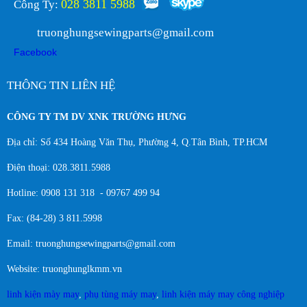
028 3811 5988
Công Ty:
truonghungsewingparts@gmail.com
Facebook
THÔNG TIN LIÊN HỆ
CÔNG TY TM DV XNK TRƯỜNG HƯNG
Địa chỉ: Số 434 Hoàng Văn Thụ, Phường 4, Q.Tân Bình, TP.HCM
Điện thoại: 028.3811.5988
Hotline: 0908 131 318 - 09767 499 94
Fax: (84-28) 3 811.5998
Email: truonghungsewingparts@gmail.com
Website: truonghunglkmm.vn
linh kiện mày may
,
phụ tùng máy may
,
linh kiện máy may công nghiệp