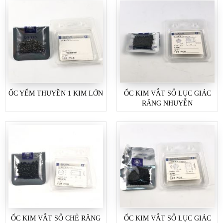
ỐC YẾM THUYỀN 1 KIM LỚN
ỐC KIM VẮT SỔ LỤC GIÁC
RĂNG NHUYỄN
ỐC KIM VẮT SỔ CHẺ RĂNG
ỐC KIM VẮT SỔ LỤC GIÁC