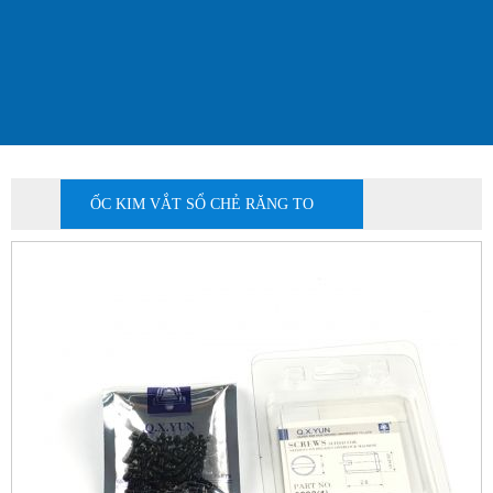
ỐC KIM VẮT SỔ CHẺ RĂNG TO