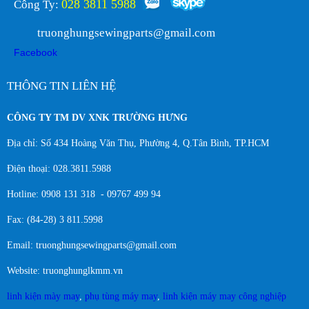
028 3811 5988
Công Ty:
truonghungsewingparts@gmail.com
Facebook
THÔNG TIN LIÊN HỆ
CÔNG TY TM DV XNK TRƯỜNG HƯNG
Địa chỉ: Số 434 Hoàng Văn Thụ, Phường 4, Q.Tân Bình, TP.HCM
Điện thoại: 028.3811.5988
Hotline: 0908 131 318 - 09767 499 94
Fax: (84-28) 3 811.5998
Email: truonghungsewingparts@gmail.com
Website: truonghunglkmm.vn
linh kiện mày may
,
phụ tùng máy may
,
linh kiện máy may công nghiệp