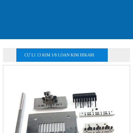
CỰ LI 13 KIM 1/8 LOẠN KIM HIKARI