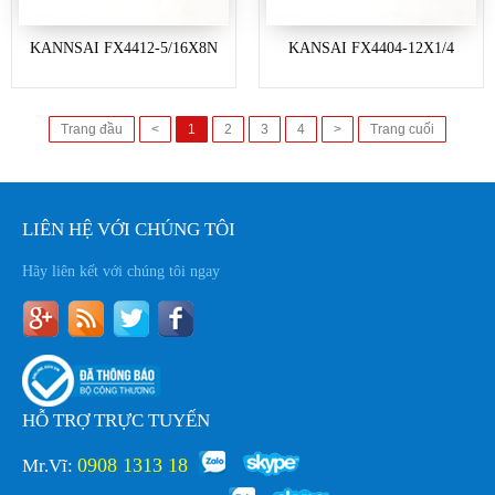
KANNSAI FX4412-5/16X8N
KANSAI FX4404-12X1/4
Trang đầu
<
1
2
3
4
>
Trang cuối
LIÊN HỆ VỚI CHÚNG TÔI
Hãy liên kết với chúng tôi ngay
HỖ TRỢ TRỰC TUYẾN
0908 1313 18
Mr.Vĩ: