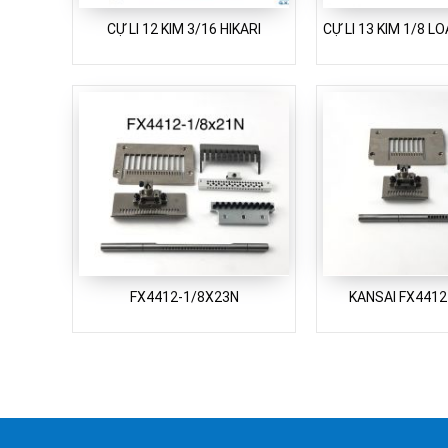
CỰ LI 12 KIM 3/16 HIKARI
CỰ LI 13 KIM 1/8 LO
FX4412-1/8X23N
KANSAI FX4412