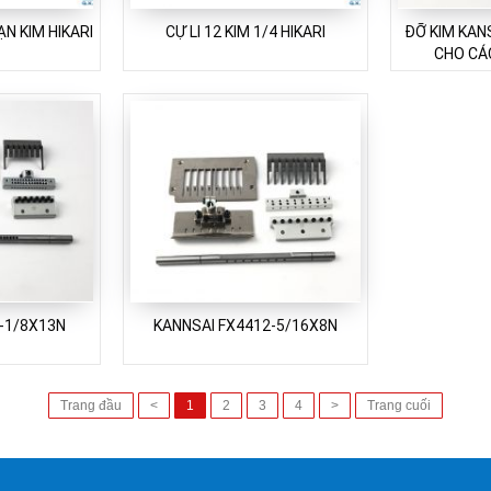
ẠN KIM HIKARI
CỰ LI 12 KIM 1/4 HIKARI
ĐỠ KIM KANS
CHO CÁC
-1/8X13N
KANNSAI FX4412-5/16X8N
Trang đầu
<
1
2
3
4
>
Trang cuối