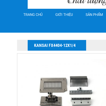
TRANG CHỦ
GIỚI THIỆU
SẢN PHẨM
KANSAI FX4404-12X1/4