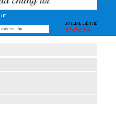
N HỆ
HOTLINE LIÊN HỆ
0976749994