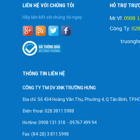
LIÊN HỆ VỚI CHÚNG TÔI
HỖ TRỢ TRỰ
Hãy liên kết với chúng tôi ngay
Mr.Vĩ:
0908 1
Công Ty:
028
truongh
THÔNG TIN LIÊN HỆ
CÔNG TY TM DV XNK TRƯỜNG HƯNG
Địa chỉ: Số 434 Hoàng Văn Thụ, Phường 4, Q.Tân Bình, TP.
Điện thoại: 028.3811.5988
Hotline: 0908 131 318 - 09767 499 94
Fax: (84-28) 3 811.5998